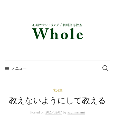
コ
ン
テ
ン
ツ
へ
ス
キ
ッ
検
プ
索:
メニュー
未分類
教えないようにして教える
Posted
on
2023/02/07
by
sugimanami