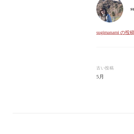
s
sugimanami 
投
古い投稿
5月
稿
ナ
ビ
ゲ
ー
シ