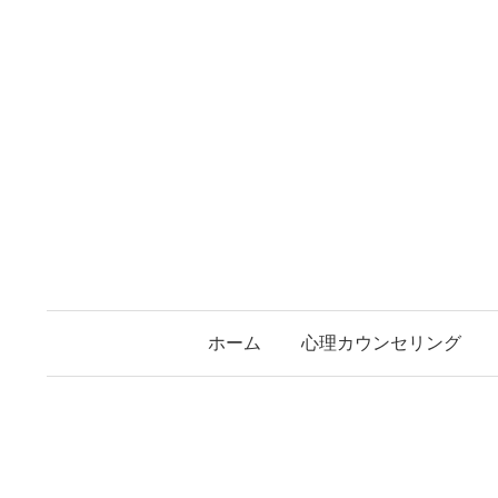
コ
ン
テ
ン
ツ
へ
ス
キ
ッ
プ
ホーム
心理カウンセリング