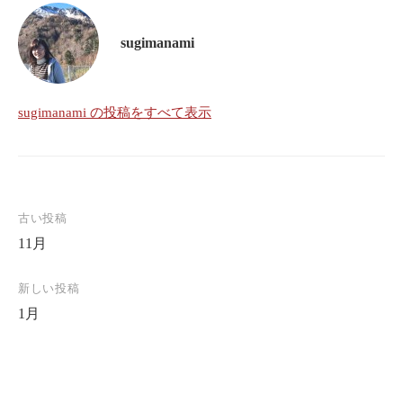
sugimanami
sugimanami の投稿をすべて表示
古い投稿
投
11月
稿
ナ
新しい投稿
ビ
1月
ゲ
ー
シ