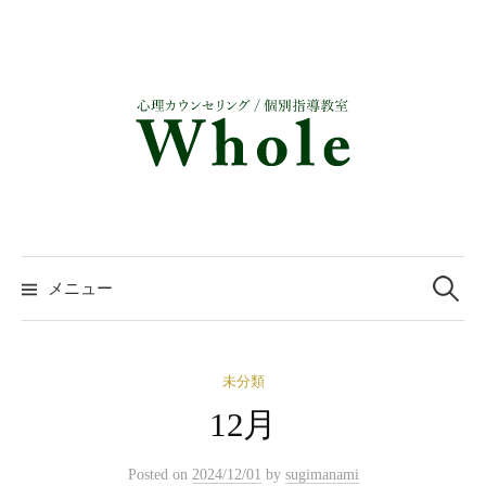
コ
ン
テ
ン
ツ
へ
ス
キ
ッ
検
プ
索:
メニュー
未分類
12月
Posted
on
2024/12/01
by
sugimanami