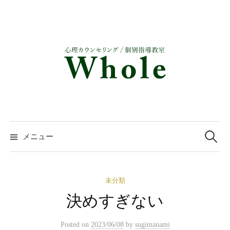
コ
ン
テ
ン
ツ
へ
ス
キ
ッ
検
プ
索:
メニュー
未分類
決めすぎない
Posted
on
2023/06/08
by
sugimanami