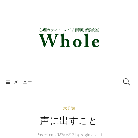
コ
ン
テ
ン
ツ
へ
ス
キ
ッ
検
プ
索:
メニュー
未分類
声に出すこと
Posted
on
2023/08/12
by
sugimanami